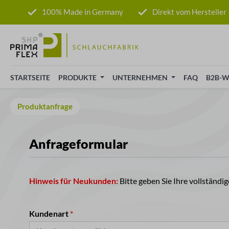
 Hauptinhalt springen
Zur Suche springen
Zur Hauptnavigation springen
100% Made in Germany
Direkt vom Hersteller
STARTSEITE
PRODUKTE
UNTERNEHMEN
FAQ
B2B-W
Produktanfrage
Anfrageformular
Hinweis für Neukunden:
Bitte geben Sie Ihre vollständ
Kundenart
*