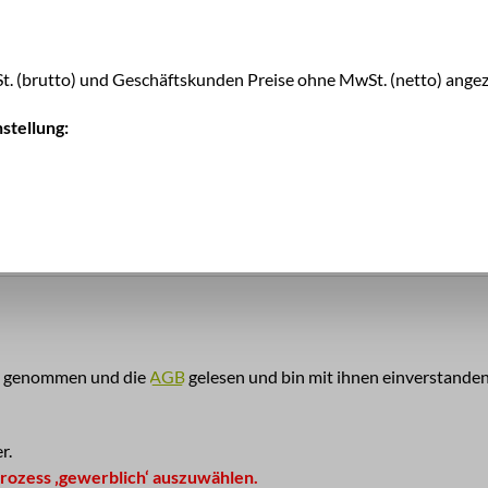
. (brutto) und Geschäftskunden Preise ohne MwSt. (netto) angez
stellung:
eichen ein
*
s genommen und die
AGB
gelesen und bin mit ihnen einverstande
r.
prozess ‚gewerblich‘ auszuwählen.