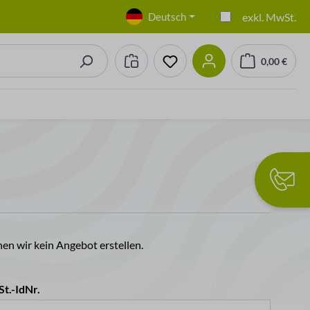
Deutsch
exkl. MwSt.
0,00 €
Du hast 0 Produkte auf dem
Warenkorb
n wir kein Angebot erstellen.
St.-IdNr.