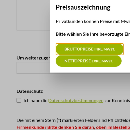
Preisauszeichnung
Privatkunden können Preise mit MwSt
Bitte wählen Sie Ihre bevorzugte Ein
Loading...
BRUTTOPREISE
INKL. MWST.
Um weiterzugehen, geben Sie die oben abgebildeten Z
NETTOPREISE
EXKL. MWST.
Datenschutz
Ich habe die
Datenschutzbestimmungen
zur Kenntni
Die mit einem Stern (*) markierten Felder sind Pflichtfelde
Firmenkunde? Bitte denken Sie daran, oben im Bestell