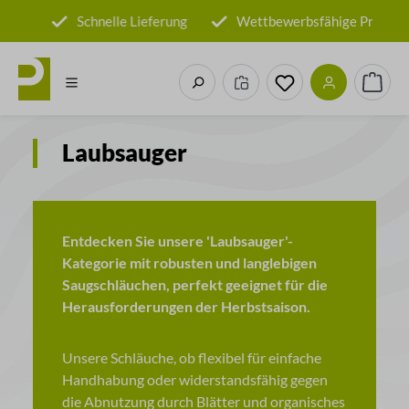
Zum Hauptinhalt springen
eller
Schnelle Lieferung
Wettbewerbsfähige Preise
Du hast 0 Produkte
Waren
Laubsauger
Entdecken Sie unsere 'Laubsauger'-
Kategorie mit robusten und langlebigen
Saugschläuchen, perfekt geeignet für die
Herausforderungen der Herbstsaison.
Unsere Schläuche, ob flexibel für einfache
Handhabung oder widerstandsfähig gegen
die Abnutzung durch Blätter und organisches