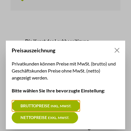
Die Kunst der Laubbeseitigung
Laubsauger sind unverzichtbare
Preisauszeichnung
Werkzeuge für die Herbstsaison, sowohl
für Hausbesitzer als auch für
Privatkunden können Preise mit MwSt. (brutto) und
Landschaftsgärtner. Sie ermöglichen es,
Geschäftskunden Preise ohne MwSt. (netto)
Laub und andere organische Abfälle
angezeigt werden.
schnell und effizient zu entfernen, was
nicht nur den visuellen Aspekt
Bitte wählen Sie Ihre bevorzugte Einstellung:
verbessert, sondern auch hilft,
Ungeziefer fernzuhalten und die
BRUTTOPREISE
INKL. MWST.
Gesundheit des Rasens zu erhalten.
NETTOPREISE
EXKL. MWST.
Unsere Schläuche für Laubsauger