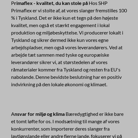
P
rimaflex - kvalitet, du kan stole på
Hos SHP
Primaflex er vi stolte af, at vores slanger fremstilles 100
% i Tyskland. Det er ikke kun et tegn på den højeste
kvalitet, men også et stærkt engagement i lokal
produktion og miljøbeskyttelse. Vi producerer lokalt i
Tyskland og sikrer dermed ikke kun vores egne
arbejdspladser, men også vores leverandørers. Ved at
arbejde tæt sammen med tyske og europæiske
leverandører sikrer vi, at størstedelen af vores
råmaterialer kommer fra Tyskland og resten fra EU's
nabolande. Denne bevidste beslutning har en positiv
indvirkning på den lokale økonomi og klimaet.
A
nsvar for miljø og klima
Bæredygtighed er ikke bare
et tomt løfte for os. I modsætning til mange af vores
konkurrenter, som importerer deres slanger fra
lavtlønslande eller andre fjerne lande, fokuserer vi på