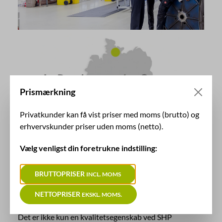
Prismærkning
Privatkunder kan få vist priser med moms (brutto) og
erhvervskunder priser uden moms (netto).
Vælg venligst din foretrukne indstilling:
BRUTTOPRISER
INCL. MOMS
Vi fremstiller vores produkter i Tyskland.
Af overbevisning. Og af kvalitetsmæssige årsager.
NETTOPRISER
.
EKSKL. MOMS
Det er ikke kun en kvalitetsegenskab ved SHP