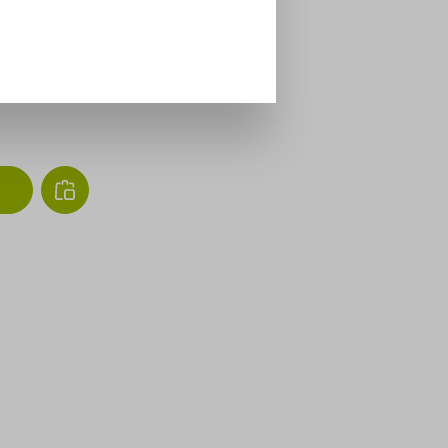
dagen
nnen maximaal 4