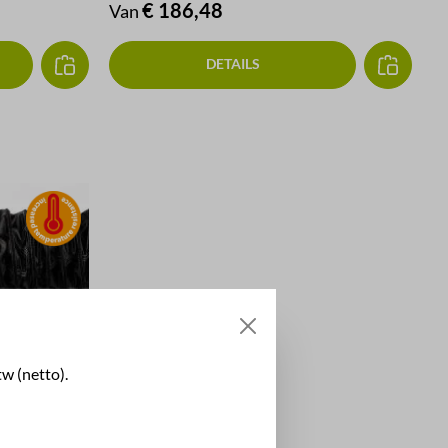
Normale prijs:
€ 186,48
Van
DETAILS
tw (netto).
estendig