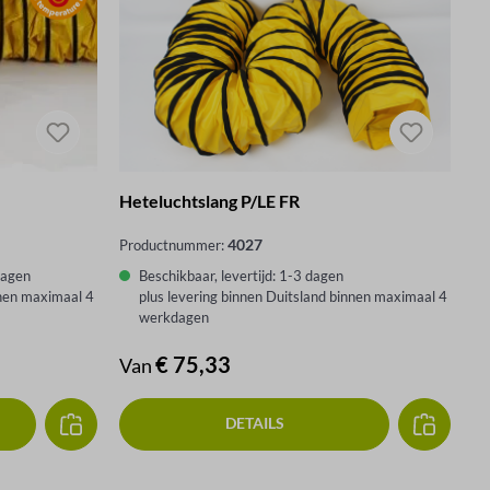
Heteluchtslang P/LE FR
4027
Productnummer:
dagen
Beschikbaar, levertijd: 1-3 dagen
nnen maximaal 4
plus levering binnen Duitsland binnen maximaal 4
werkdagen
Normale prijs:
€ 75,33
Van
DETAILS