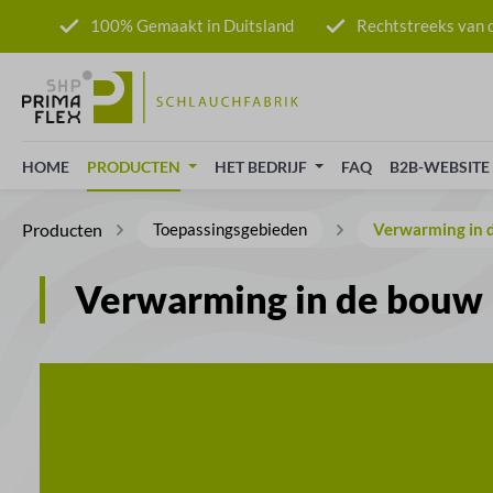
naar de hoofdinhoud
Ga naar de zoekopdracht
Ga naar de hoofdnavigatie
100% Gemaakt in Duitsland
Rechtstreeks van d
HOME
PRODUCTEN
HET BEDRIJF
FAQ
B2B-WEBSITE
Producten
Toepassingsgebieden
Verwarming in 
Verwarming in de bouw