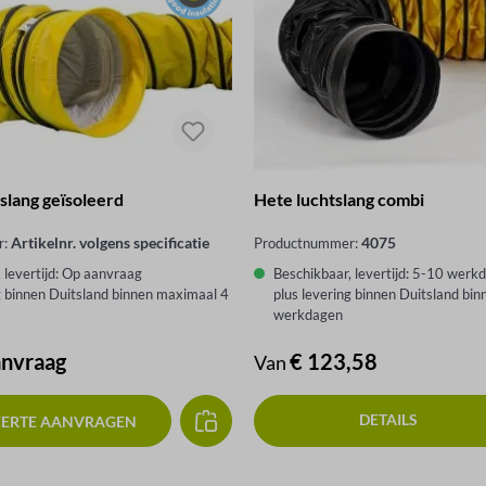
lang geïsoleerd
Hete luchtslang combi
Artikelnr. volgens specificatie
4075
r:
Productnummer:
 levertijd: Op aanvraag
Beschikbaar, levertijd: 5-10 werk
g binnen Duitsland binnen maximaal 4
plus levering binnen Duitsland bi
werkdagen
anvraag
Normale prijs:
€ 123,58
Van
DETAILS
FERTE AANVRAGEN