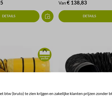
js:
15
Normale prijs:
€ 138,83
Van
DETAILS
DETAILS
t btw (bruto) te zien krijgen en zakelijke klanten prijzen zonder b
angen Spira Zak & Riem
Heteluchtslang temperatuurb
Spira N