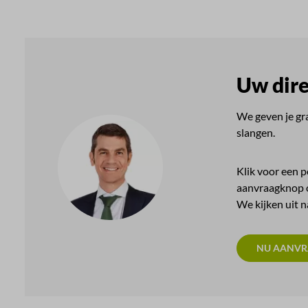
Uw dire
We geven je gra
slangen.
Klik voor een p
aanvraagknop o
We kijken uit 
NU AANV