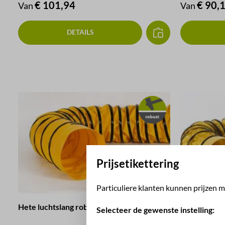
Normale prijs:
€ 101,94
Normale pri
€ 90,
Van
Van
DETAILS
Prijsetikettering
Particuliere klanten kunnen prijzen me
Hete luchtslang robuust
Heteluchtsl
Selecteer de gewenste instelling: