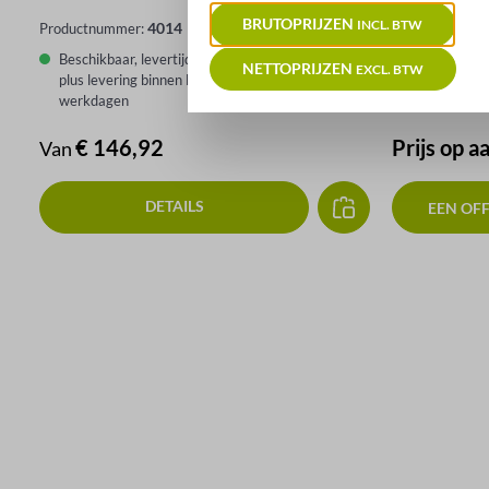
BRUTOPRIJZEN
INCL. BTW
4014
Productnummer:
Productnumme
Beschikbaar, levertijd: 5-10 werkdagen
Beschikbaar,
NETTOPRIJZEN
EXCL. BTW
plus levering binnen Duitsland binnen maximaal 4
plus leverin
werkdagen
werkdagen
Normale prijs:
€ 146,92
Prijs op a
Van
DETAILS
EEN OF