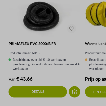
PRIMAFLEX PVC 3000/B FR
Warmeluchts
6015
Productnummer:
Productnumme
Beschikbaar, levertijd: 5-10 werkdagen
Beschikbaar,
plus levering binnen Duitsland binnen maximaal 4
plus leverin
werkdagen
werkdagen
Normale prijs:
€ 43,66
Prijs op a
Van
DETAILS
EEN OF