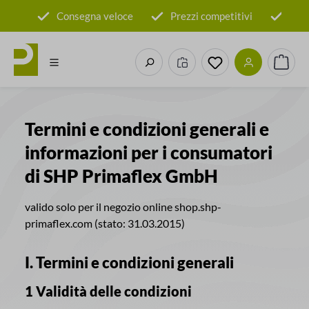
Passa al contenuto principale
tore
Consegna veloce
Prezzi competitivi
100
Hai 0 articoli nella 
Il car
Termini e condizioni generali e
informazioni per i consumatori
di SHP Primaflex GmbH
valido solo per il negozio online shop.shp-
primaflex.com (stato: 31.03.2015)
I. Termini e condizioni generali
1 Validità delle condizioni