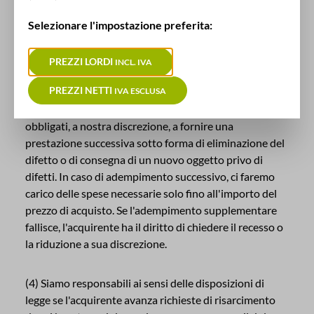
(2) Un reclamo basato sulla responsabilità per difetti
materiali sussiste solo se l'acquirente ha utilizzato la
Selezionare l'impostazione preferita:
merce consegnata per lo scopo previsto, in conformità
all'uso previsto e non in contrasto con le nostre
PREZZI LORDI
INCL. IVA
raccomandazioni.
PREZZI NETTI
IVA ESCLUSA
(3) Se l'oggetto acquistato presenta un difetto, saremo
obbligati, a nostra discrezione, a fornire una
prestazione successiva sotto forma di eliminazione del
difetto o di consegna di un nuovo oggetto privo di
difetti. In caso di adempimento successivo, ci faremo
carico delle spese necessarie solo fino all'importo del
prezzo di acquisto. Se l'adempimento supplementare
fallisce, l'acquirente ha il diritto di chiedere il recesso o
la riduzione a sua discrezione.
(4) Siamo responsabili ai sensi delle disposizioni di
legge se l'acquirente avanza richieste di risarcimento