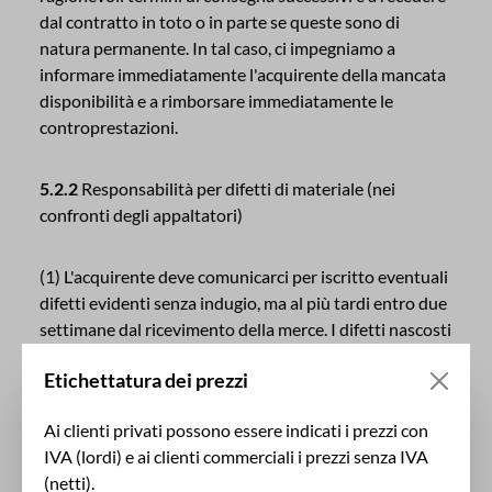
dal contratto in toto o in parte se queste sono di
natura permanente. In tal caso, ci impegniamo a
informare immediatamente l'acquirente della mancata
disponibilità e a rimborsare immediatamente le
controprestazioni.
5.2.2
Responsabilità per difetti di materiale (nei
confronti degli appaltatori)
(1) L'acquirente deve comunicarci per iscritto eventuali
difetti evidenti senza indugio, ma al più tardi entro due
settimane dal ricevimento della merce. I difetti nascosti
che non possono essere scoperti entro questo termine
Etichettatura dei prezzi
nemmeno con un'attenta ispezione devono essere
notificati per iscritto immediatamente dopo la
Ai clienti privati possono essere indicati i prezzi con
scoperta.
IVA (lordi) e ai clienti commerciali i prezzi senza IVA
(netti).