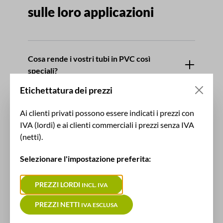
sulle loro applicazioni
Cosa rende i vostri tubi in PVC così
speciali?
Etichettatura dei prezzi
Quanto velocemente potete
Ai clienti privati possono essere indicati i prezzi con
consegnare?
IVA (lordi) e ai clienti commerciali i prezzi senza IVA
(netti).
Posso ordinare i singoli tubi da voi?
Selezionare l'impostazione preferita:
PREZZI LORDI
INCL. IVA
Come posso curare e mantenere
correttamente il mio tubo flessibile
PREZZI NETTI
IVA ESCLUSA
per l'aspirazione industriale?