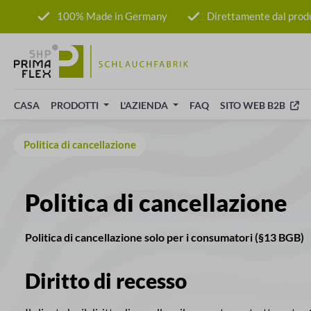
sa al contenuto principale
Salta alla ricerca
Passa alla navigazione principale
100% Made in Germany
Direttamente dal prod
CASA
PRODOTTI
L'AZIENDA
FAQ
SITO WEB B2B
Politica di cancellazione
Politica di cancellazione
Politica di cancellazione solo per i consumatori (§13 BGB)
Diritto di recesso