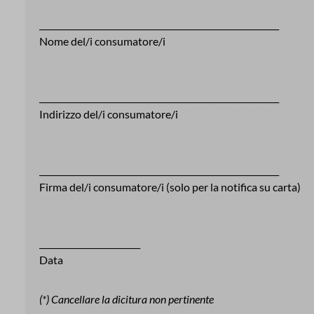
_________________________________________________________
Nome del/i consumatore/i
_________________________________________________________
Indirizzo del/i consumatore/i
_________________________________________________________
Firma del/i consumatore/i (solo per la notifica su carta)
________________________
Data
(*) Cancellare la dicitura non pertinente