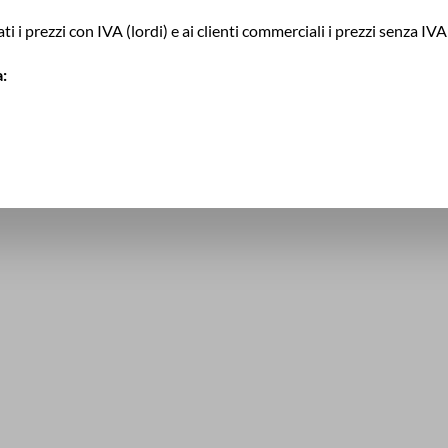
ti i prezzi con IVA (lordi) e ai clienti commerciali i prezzi senza IVA 
:
odulo, compilarlo e rispedircelo.
e/noi (*) per l'acquisto dei seguenti beni (*)/la fornitura del seguent