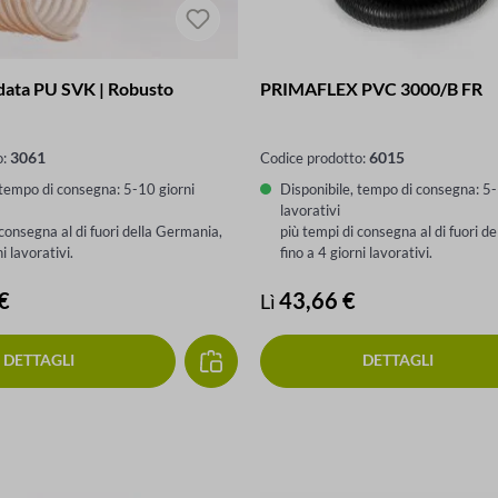
data PU SVK | Robusto
PRIMAFLEX PVC 3000/B FR
3061
6015
o:
Codice prodotto:
 tempo di consegna: 5-10 giorni
Disponibile, tempo di consegna: 5-
lavorativi
 consegna al di fuori della Germania,
più tempi di consegna al di fuori d
ni lavorativi.
fino a 4 giorni lavorativi.
male:
€
Prezzo normale:
43,66 €
Lì
DETTAGLI
DETTAGLI