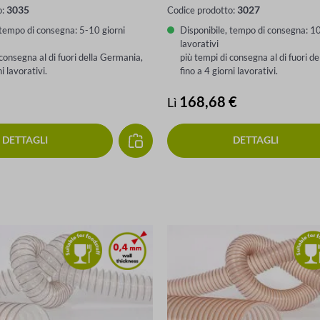
3035
3027
o:
Codice prodotto:
 tempo di consegna: 5-10 giorni
Disponibile, tempo di consegna: 1
lavorativi
 consegna al di fuori della Germania,
più tempi di consegna al di fuori d
ni lavorativi.
fino a 4 giorni lavorativi.
male:
Prezzo normale:
168,68 €
Lì
DETTAGLI
DETTAGLI