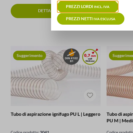
PREZZI LORDI
INCL. IVA
DETTAGLI
PREZZI NETTI
IVA ESCLUSA
Suggerimento
Suggerime
Tubo di aspirazione ignifugo PU L | Leggero
Tubo di aspi
PU M | Medi
3041
Codice prodotto:
Codice prodott