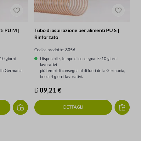
ti PU M |
Tubo di aspirazione per alimenti PU S |
Rinforzato
3056
Codice prodotto:
10 giorni
Disponibile, tempo di consegna: 5-10 giorni
lavorativi
ella Germania,
più tempi di consegna al di fuori della Germania,
fino a 4 giorni lavorativi.
Prezzo normale:
89,21 €
Lì
DETTAGLI