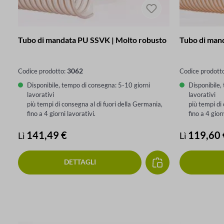
Tubo di mandata PU SSVK | Molto robusto
Tubo di man
3062
Codice prodotto:
Codice prodott
Disponibile, tempo di consegna: 5-10 giorni
Disponibile,
lavorativi
lavorativi
più tempi di consegna al di fuori della Germania,
più tempi di
fino a 4 giorni lavorativi.
fino a 4 gior
Prezzo normale:
141,49 €
Prezzo nor
119,60 
Lì
Lì
DETTAGLI