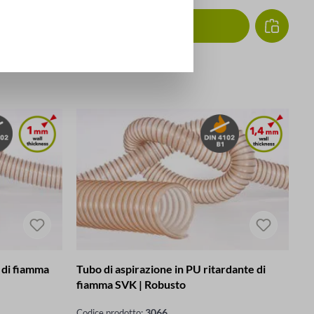
DETTAGLI
 di fiamma
Tubo di aspirazione in PU ritardante di
fiamma SVK | Robusto
3066
Codice prodotto: