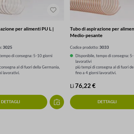
razione per alimenti PU L |
Tubo di aspirazione per alimen
Medio-pesante
3025
3033
o:
Codice prodotto:
 tempo di consegna: 5-10 giorni
Disponibile, tempo di consegna: 5-
lavorativi
 consegna al di fuori della Germania,
più tempi di consegna al di fuori d
ni lavorativi.
fino a 4 giorni lavorativi.
male:
Prezzo normale:
76,22 €
Lì
DETTAGLI
DETTAGLI