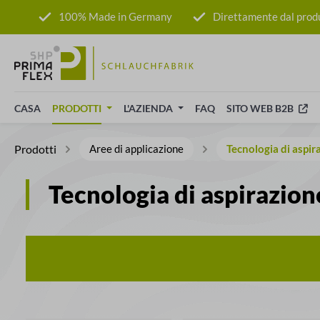
sa al contenuto principale
Salta alla ricerca
Passa alla navigazione principale
100% Made in Germany
Direttamente dal prod
CASA
PRODOTTI
L'AZIENDA
FAQ
SITO WEB B2B
Prodotti
Aree di applicazione
Tecnologia di aspir
Tecnologia di aspirazion