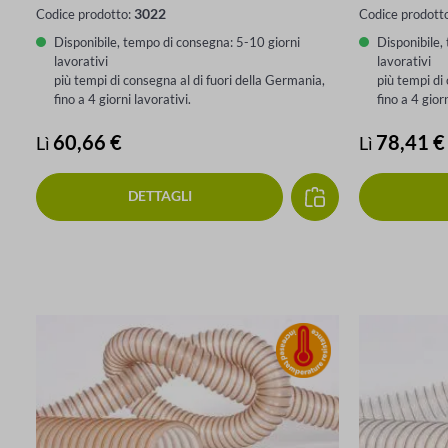
3022
Codice prodotto:
Codice prodott
Disponibile, tempo di consegna: 5-10 giorni
Disponibile,
lavorativi
lavorativi
più tempi di consegna al di fuori della Germania,
più tempi di
fino a 4 giorni lavorativi.
fino a 4 gior
Prezzo normale:
60,66 €
Prezzo nor
78,41 €
Lì
Lì
DETTAGLI