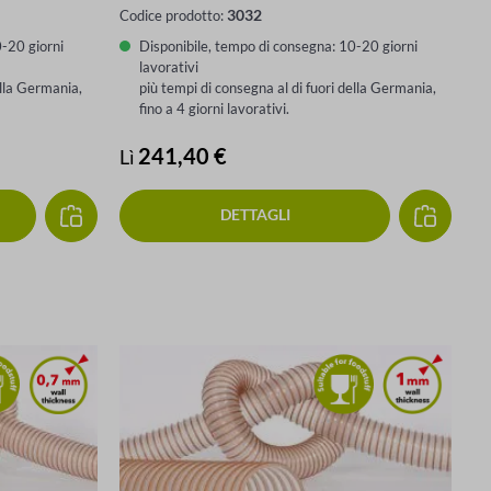
3032
Codice prodotto:
0-20 giorni
Disponibile, tempo di consegna: 10-20 giorni
lavorativi
ella Germania,
più tempi di consegna al di fuori della Germania,
fino a 4 giorni lavorativi.
Prezzo normale:
241,40 €
Lì
DETTAGLI