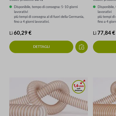
Disponibile, tempo di consegna: 5-10 giorni
Disponibile,
lavorativi
lavorativi
più tempi di consegna al di fuori della Germania,
più tempi di
fino a 4 giorni lavorativi.
fino a 4 gior
Prezzo normale:
60,29 €
Prezzo nor
77,84 €
Lì
Lì
DETTAGLI