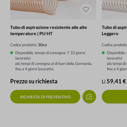
Tubo di aspirazione resistente alle alte
Tubo di aspi
temperature | PU HT
Leggero
30xx
Codice prodotto:
Codice prodott
Disponibile, tempo di consegna: 7-10 giorni
Disponibile,
lavorativi
lavorativi
più tempi di consegna al di fuori della Germania,
più tempi di
fino a 4 giorni lavorativi.
fino a 4 gior
Prezzo su richiesta
Prezzo nor
59,41 €
Lì
RICHIESTA DI PREVENTIVO