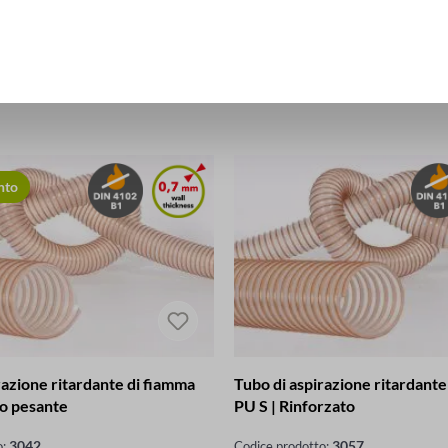
DETTAGLI
DETTAGLI
nto
razione ritardante di fiamma
Tubo di aspirazione ritardante
o pesante
PU S | Rinforzato
3042
3057
o:
Codice prodotto: