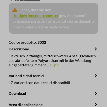
Sicher, dass Sie den
richtigen Innendurchmesser
gewählt haben?
La maggior parte dei resi è causata da un diametro
interno selezionato in modo errato.
Codice prodotto:
3032
Descrizione
Elektrisch leitfähiger, mittelschwerer Absaugschlauch
aus abriebfestem Polyurethan mit in der Wandung
eingebetteter, ummant…
Di più
Varianti e dati tecnici
17 Varianti con dati tecnici disponibili
Download
Area di applicazione