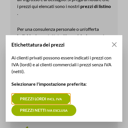
i prezzi qui elencati sono i nostri
prezzi di listino
.
Per una consulenza personale o un'offerta
individuale, contattateci in qualsiasi momento.
Saremo lieti di ricevere la vostra richiesta.
Etichettatura dei prezzi
Ai clienti privati possono essere indicati i prezzi con
RICHIEDI ORA
IVA (lordi) e ai clienti commerciali i prezzi senza IVA
(netti).
Selezionare l'impostazione preferita:
Vantaggi con il produttore
PREZZI LORDI
INCL. IVA
PREZZI NETTI
IVA ESCLUSA
100% Made in Germany