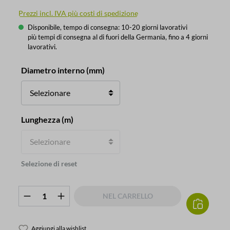
Prezzi incl. IVA più costi di spedizione
Disponibile, tempo di consegna: 10-20 giorni lavorativi
più tempi di consegna al di fuori della Germania, fino a 4 giorni
lavorativi.
Seleziona
Diametro interno (mm)
Seleziona
Lunghezza (m)
Selezione di reset
Quantità del prodotto: inserisci la quanti
NEL CARRELLO
Aggiungi alla wishlist