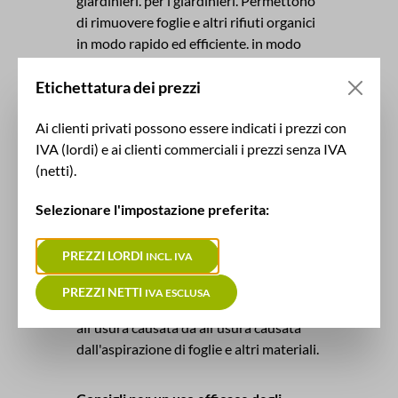
giardinieri. per i giardinieri. Permettono
di rimuovere foglie e altri rifiuti organici
in modo rapido ed efficiente. in modo
rapido ed efficiente, il che non solo
Etichettatura dei prezzi
migliora l'aspetto visivo ma aiuta anche
a tenere lontani i parassiti e a preservare
Ai clienti privati possono essere indicati i prezzi con
la salute del prato. mantenuto.
IVA (lordi) e ai clienti commerciali i prezzi senza IVA
(netti).
I nostri tubi
per
aspirafoglie
I nostri tubi
per
aspirafoglie
sono sono robusti e
Selezionare l'impostazione preferita:
durevoli per soddisfare i requisiti di
questa speciale applicazione.
PREZZI LORDI
INCL. IVA
applicazione. Sono sufficientemente
flessibili per adattarsi ai movimenti ai
PREZZI NETTI
IVA ESCLUSA
movimenti dell'utilizzatore e resistenti
all'usura causata da all'usura causata
dall'aspirazione di foglie e altri materiali.