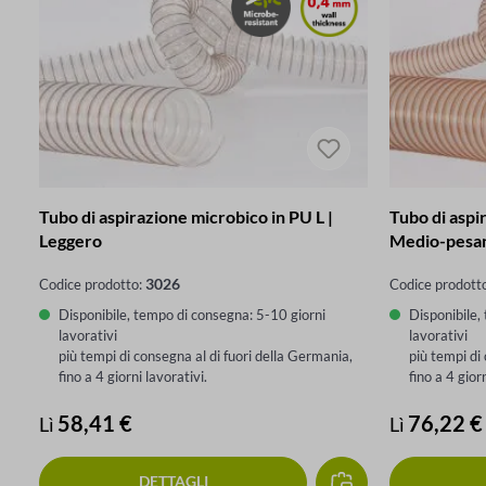
Tubo di aspirazione microbico in PU L |
Tubo di aspi
Leggero
Medio-pesa
3026
Codice prodotto:
Codice prodott
Disponibile, tempo di consegna: 5-10 giorni
Disponibile,
lavorativi
lavorativi
più tempi di consegna al di fuori della Germania,
più tempi di
fino a 4 giorni lavorativi.
fino a 4 gior
Prezzo normale:
58,41 €
Prezzo nor
76,22 €
Lì
Lì
DETTAGLI