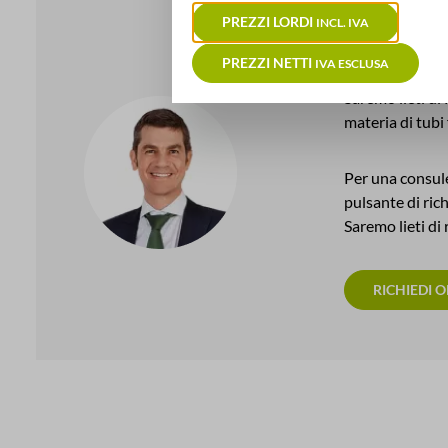
PREZZI LORDI
INCL. IVA
Il vostr
PREZZI NETTI
IVA ESCLUSA
Saremo lieti di
materia di tubi f
Per una consule
pulsante di ric
Saremo lieti di 
RICHIEDI 