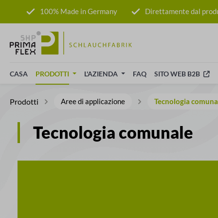
sa al contenuto principale
Salta alla ricerca
Passa alla navigazione principale
100% Made in Germany
Direttamente dal prod
CASA
PRODOTTI
L'AZIENDA
FAQ
SITO WEB B2B
Prodotti
Aree di applicazione
Tecnologia comuna
Tecnologia comunale