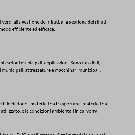
rdi alla gestione dei rifiuti. alla gestione dei rifiuti.
modo efficiente ed efficace.
licazioni municipali. applicazioni. Sono flessibili,
 municipali. attrezzature e macchinari municipali.
sti includono i materiali da trasportare i materiali da
utilizzato. e le condizioni ambientali in cui verrà
li, tra cui PVC e poliuretano. Ogni materiale ha i suoi