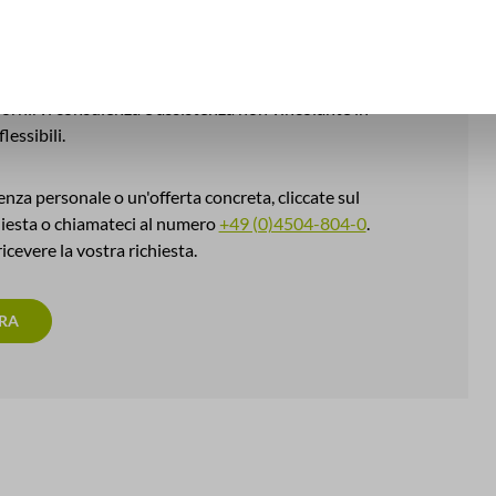
o filo diretto con noi
 fornirvi consulenza e assistenza non vincolante in
lessibili.
nza personale o un'offerta concreta, cliccate sul
hiesta o chiamateci al numero
+49 (0)4504-804-0
.
ricevere la vostra richiesta.
ORA