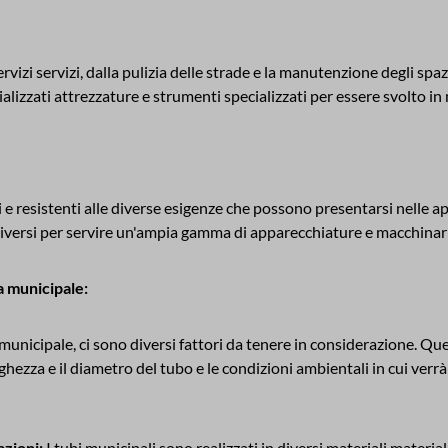
i servizi, dalla pulizia delle strade e la manutenzione degli spazi ve
lizzati attrezzature e strumenti specializzati per essere svolto in 
 e resistenti alle diverse esigenze che possono presentarsi nelle app
 diversi per servire un'ampia gamma di apparecchiature e macchinari
ia municipale:
municipale, ci sono diversi fattori da tenere in considerazione. Que
nghezza e il diametro del tubo e le condizioni ambientali in cui verrà 
azioni:
I tubi municipali sono realizzati in diversi materiali materia