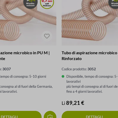
razione microbico in PU M |
Tubo di aspirazione microbico 
nte
Rinforzato
3037
3052
o:
Codice prodotto:
 tempo di consegna: 5-10 giorni
Disponibile, tempo di consegna: 5-
lavorativi
 consegna al di fuori della Germania,
più tempi di consegna al di fuori d
ni lavorativi.
fino a 4 giorni lavorativi.
male:
Prezzo normale:
89,21 €
Lì
DETTAGLI
DETTAGLI