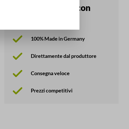
I vostri vantaggi con
Primaflex
100% Made in Germany
Direttamente dal produttore
Consegna veloce
Prezzi competitivi