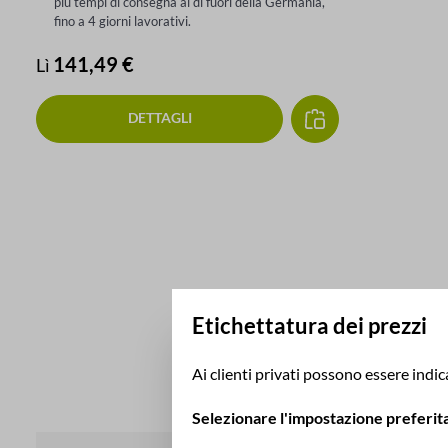
più tempi di consegna al di fuori della Germania,
fino a 4 giorni lavorativi.
Prezzo normale:
141,49 €
Lì
DETTAGLI
Etichettatura dei prezzi
Ai clienti privati possono essere indica
Selezionare l'impostazione preferita