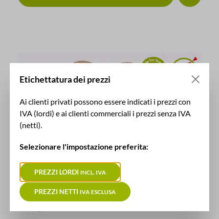
Etichettatura dei prezzi
Ai clienti privati possono essere indicati i prezzi con
IVA (lordi) e ai clienti commerciali i prezzi senza IVA
(netti).
Selezionare l'impostazione preferita:
PREZZI LORDI
INCL. IVA
Tubo di aspirazione per alimenti PU S | Rinforzato
PREZZI NETTI
IVA ESCLUSA
3056
Codice prodotto: