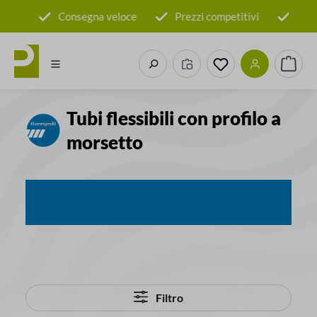
Passa al contenuto principale
tore
Consegna veloce
Prezzi competitivi
100
Hai 0 articoli nella 
Il car
Tubi flessibili con profilo a
morsetto
Filtro