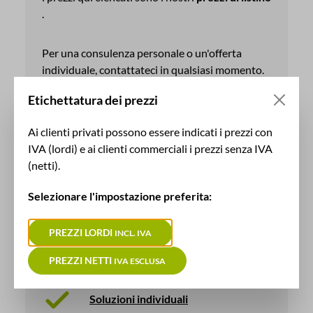
.
Per una consulenza personale o un'offerta
individuale, contattateci in qualsiasi momento.
Saremo lieti di ricevere la vostra richiesta.
Etichettatura dei prezzi
Ai clienti privati possono essere indicati i prezzi con
RICHIEDI ORA
IVA (lordi) e ai clienti commerciali i prezzi senza IVA
(netti).
Selezionare l'impostazione preferita:
Vantaggi con il produttore
PREZZI LORDI
INCL. IVA
100% Made in Germany
PREZZI NETTI
IVA ESCLUSA
Soluzioni individuali