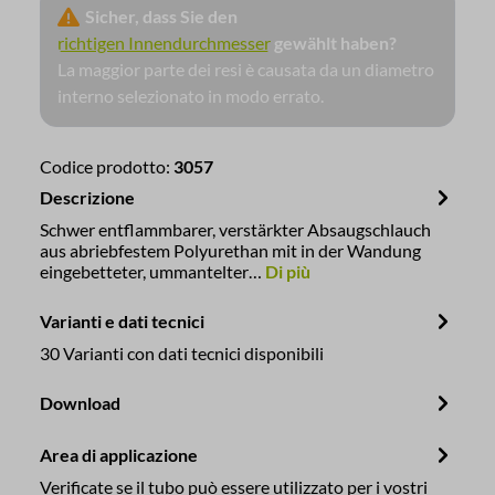
Sicher, dass Sie den
richtigen Innendurchmesser
gewählt haben?
La maggior parte dei resi è causata da un diametro
interno selezionato in modo errato.
Codice prodotto:
3057
Descrizione
Schwer entflammbarer, verstärkter Absaugschlauch
aus abriebfestem Polyurethan mit in der Wandung
eingebetteter, ummantelter…
Di più
Varianti e dati tecnici
30 Varianti con dati tecnici disponibili
Download
Area di applicazione
Verificate se il tubo può essere utilizzato per i vostri