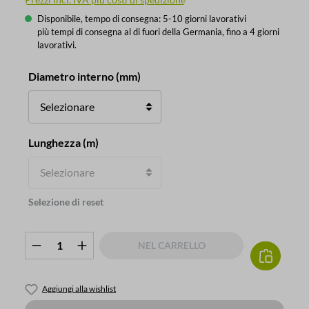
Disponibile, tempo di consegna: 5-10 giorni lavorativi
più tempi di consegna al di fuori della Germania, fino a 4 giorni
lavorativi.
Seleziona
Diametro interno (mm)
Seleziona
Lunghezza (m)
Selezione di reset
Quantità del prodotto: inserisci la quanti
NEL CARRELLO
Aggiungi alla wishlist