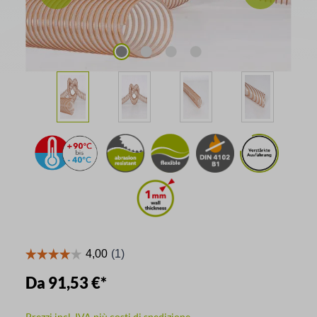
Da
91,53 €*
Prezzi incl. IVA più costi di spedizione