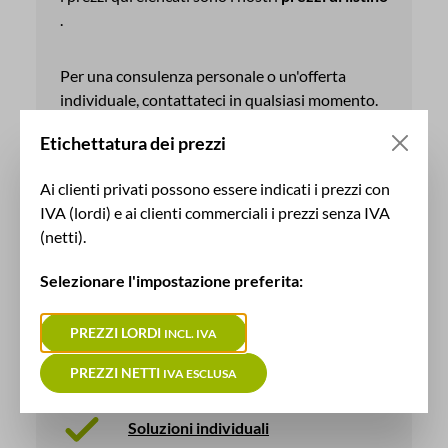
.
Per una consulenza personale o un'offerta
individuale, contattateci in qualsiasi momento.
Saremo lieti di ricevere la vostra richiesta.
Etichettatura dei prezzi
Ai clienti privati possono essere indicati i prezzi con
RICHIEDI ORA
IVA (lordi) e ai clienti commerciali i prezzi senza IVA
(netti).
Selezionare l'impostazione preferita:
Vantaggi con il produttore
PREZZI LORDI
INCL. IVA
100% Made in Germany
PREZZI NETTI
IVA ESCLUSA
Soluzioni individuali