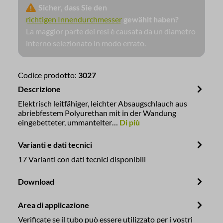
Sicher, dass Sie den
richtigen Innendurchmesser
gewählt haben?
La maggior parte dei resi è causata da un diametro
interno selezionato in modo errato.
Codice prodotto:
3027
Descrizione
Elektrisch leitfähiger, leichter Absaugschlauch aus
abriebfestem Polyurethan mit in der Wandung
eingebetteter, ummantelter…
Di più
Varianti e dati tecnici
17 Varianti con dati tecnici disponibili
Download
Area di applicazione
Verificate se il tubo può essere utilizzato per i vostri