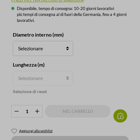
Disponibile, tempo di consegna: 10-20 giorni lavorativi
più tempi di consegna al di fuori della Germania, fino a 4 giorni
lavorativi.
Seleziona
Diametro interno (mm)
Seleziona
Lunghezza (m)
Selezione di reset
Quantità del prodotto: inserisci la quanti
NEL CARRELLO
Aggiungi alla wishlist